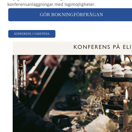
konferensanläggningar med logimöjligheter.
GÖR BOKNINGFÖRFRÅGAN
KONFERENS I VADSTENA