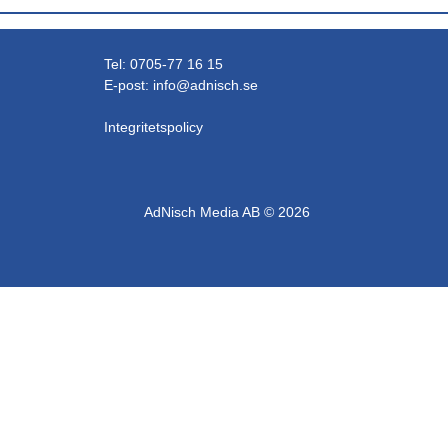
VÄNERSBORG
ÅMÅL
Tel: 0705-77 16 15
ÖCKERÖ
E-post:
info@adnisch.se
Integritetspolicy
AdNisch Media AB © 2026