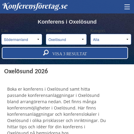
Konferensföretag.se
HITTA KONFERENS
Konferens i Oxelösund
Län:
Kommun:
Kategori:
BOKA KONFERENS
OM OSS
VISA
3
RESULTAT
ANNONSERA
Konferens och konferensanläggningar i
Oxelösund 2026
Boka er konferens i Oxelösund samt hitta
passande konferensanläggningar i Oxelösund
bland arrangörerna nedan. Det finns många
konferensmöjligheter i Oxelösund. Här finns
konferensanläggningar och konferenslokaler i
Oxelösund i olika prisklasser och inriktningar. Du
hittar tips och idéer för din konferens i
Oxelösund på hemsidorna hos