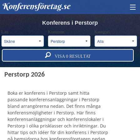
Konferensföretag.se
HITTA KONFERENS
Konferens i Perstorp
Län:
Kommun:
Kategori:
BOKA KONFERENS
OM OSS
VISA
0
RESULTAT
ANNONSERA
Konferens och konferensanläggningar i
Perstorp 2026
Boka er konferens i Perstorp samt hitta
passande konferensanläggningar i Perstorp
bland arrangörerna nedan. Det finns många
konferensmöjligheter i Perstorp. Här finns
konferensanläggningar och konferenslokaler i
Perstorp i olika prisklasser och inriktningar. Du
hittar tips och idéer för din konferens i Perstorp
på hemsidorna hos konferensföretagen nedan.