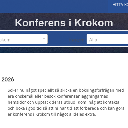
HITTA 
STOCKH
Konferens i Krokom
GÖTEB
MALMÖ
SKÅNE 
VÄLJ KOMMUN
Kategori:
BJUV
VÄSTRA
VÄLJ KOMMUN
BROMÖLLA
ALE
VÄLJ LÄN
BURLÖV
ALINGSÅS
BLEKIN
VÄLJ KOMMUN
BÅSTAD
BENGTSFORS
KARLSHAMN
DALARN
VÄLJ KOMMUN
ESLÖV
BOLLEBYGD
KARLSKRONA
AVESTA
GOTLAN
VÄLJ KOMMUN
 2026
HELSINGBORG
BORÅS
OLOFSTRÖM
BORLÄNGE
GOTLAND
GÄVLEB
VÄLJ KOMMUN
HÄSSLEHOLM
DALS-ED
RONNEBY
FALUN
BOLLNÄS
HALLAN
VÄLJ KOMMUN
Söker nu något speciellt så skicka en bokningsförfrågan med
HÖGANÄS
FALKÖPING
SÖLVESBORG
GAGNEF
GÄVLE
FALKENBERG
JÄMTLA
era önskemål eller besök konferensanläggningarnas
VÄLJ KOMMUN
hemsidor och upptäck deras utbud. Kom ihåg att kontakta
HÖRBY
FÄRGELANDA
LEKSAND
HOFORS
HALMSTAD
BERG
JÖNKÖP
VÄLJ KOMMUN
och boka i god tid så att ni har tid att förbereda och kan göra
HÖÖR
GRÄSTORP
LUDVIKA
HUDIKSVALL
HYLTE
BRÄCKE
ANEBY
KALMAR
VÄLJ KOMMUN
er konferens i Krokom till något alldeles extra.
KLIPPAN
GÖTEBORG
MALUNG-SÄLEN
LJUSDAL
KUNGSBACKA
KROKOM
EKSJÖ
BORGHOLM
KRONOB
VÄLJ KOMMUN
KRISTIANSTAD
GÖTENE
MORA
NORDANSTIG
LAHOLM
RAGUNDA
GISLAVED
EMMABODA
ALVESTA
NORRBO
VÄLJ KOMMUN