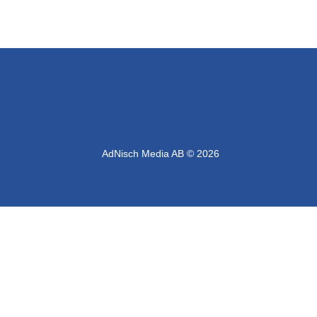
VÄNERSBORG
ÅMÅL
ÖCKERÖ
AdNisch Media AB © 2026