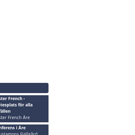
ter French -
esplats för alla
lfällen
ter French Åre
E
ferens i Åre
ustamons Fjällgård