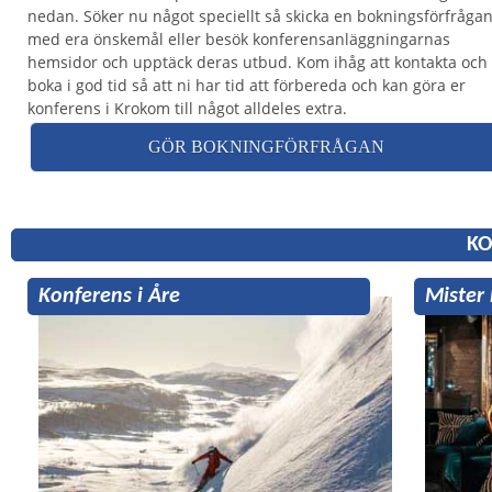
nedan. Söker nu något speciellt så skicka en bokningsförfråga
med era önskemål eller besök konferensanläggningarnas
hemsidor och upptäck deras utbud. Kom ihåg att kontakta och
boka i god tid så att ni har tid att förbereda och kan göra er
konferens i Krokom till något alldeles extra.
GÖR BOKNINGFÖRFRÅGAN
KO
Konferens i Åre
Mister 
tillfäll