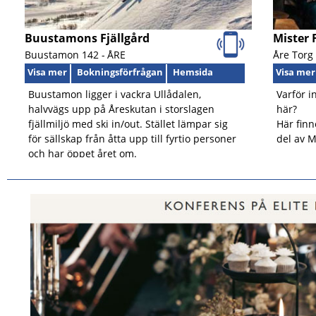
Buustamons Fjällgård
Mister 
Buustamon 142 -
ÅRE
Åre Torg 
Visa mer
Bokningsförfrågan
Hemsida
Visa mer
Buustamon ligger i vackra Ullådalen,
Varför i
halvvägs upp på Åreskutan i storslagen
här?
fjällmiljö med ski in/out. Stället lämpar sig
Här finn
för sällskap från åtta upp till fyrtio personer
del av M
och har öppet året om.