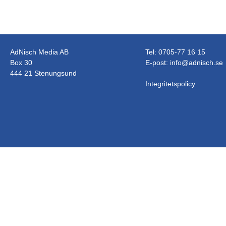
AdNisch Media AB
Tel: 0705-77 16 15
Box 30
E-post:
info@adnisch.se
444 21 Stenungsund
Integritetspolicy