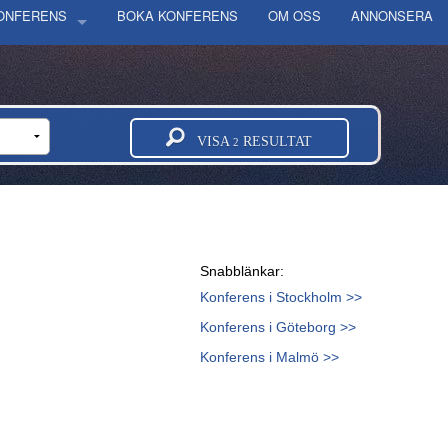
KONFERENS
BOKA KONFERENS
OM OSS
ANNONSERA
OLM
ORG
LÄN
VISA
RESULTAT
2
 GÖTALANDS LÄN
GE LÄN
AS LÄN
DS LÄN
Snabblänkar:
ORGS LÄN
Konferens i Stockholm >>
DS LÄN
Konferens i Göteborg >>
NDS LÄN
Konferens i Malmö >>
INGS LÄN
 LÄN
ERGS LÄN
TTENS LÄN