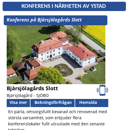
KONFERENS I NÄRHETEN AV YSTAD
Konferens på Bjärsjölagårds Slott
Bjärsjölagårds Slott
Bjärsjölagård -
SJÖBO
Visa mer
Bokningsförfrågan
Hemsida
En pärla, omsorgsfullt bevarad och renoverad med
största varsamhet, som erbjuder flera
konferenslokaler fullt utrustade med den senaste
tekniken.