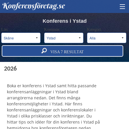
Konferensföretag.se
HITTA KONFERENS
Konferens i Ystad
Län:
Kommun:
Kategori:
BOKA KONFERENS
OM OSS
VISA
7
RESULTAT
ANNONSERA
Konferens och konferensanläggningar i Ystad
2026
Boka er konferens i Ystad samt hitta passande
konferensanläggningar i Ystad bland
arrangörerna nedan. Det finns många
konferensmöjligheter i Ystad. Här finns
konferensanläggningar och konferenslokaler i
Ystad i olika prisklasser och inriktningar. Du
hittar tips och idéer för din konferens i Ystad på
hemsidorna hos konferensföretagen nedan.