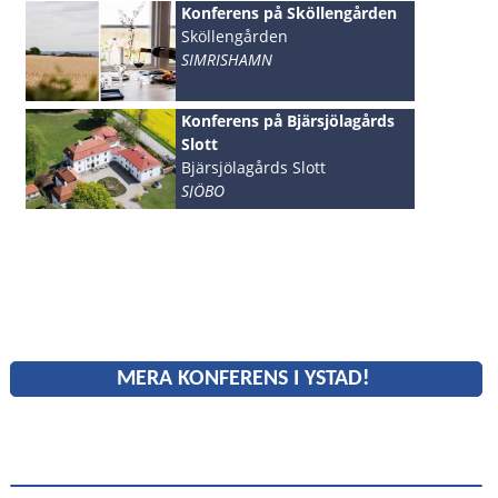
Konferens på Sköllengården
Sköllengården
SIMRISHAMN
Konferens på Bjärsjölagårds
Slott
Bjärsjölagårds Slott
SJÖBO
MERA KONFERENS I YSTAD!