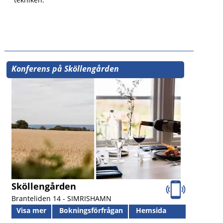
Konferens på Sköllengården
Sköllengården
Branteliden 14 -
SIMRISHAMN
Visa mer
Bokningsförfrågan
Hemsida