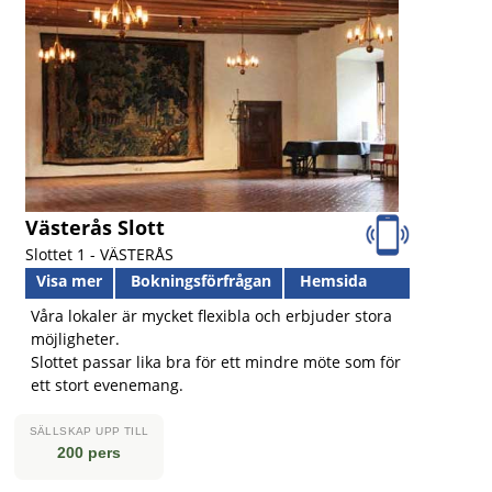
Västerås Slott
Slottet 1 -
VÄSTERÅS
Visa mer
Bokningsförfrågan
Hemsida
Våra lokaler är mycket flexibla och erbjuder stora
möjligheter.
Slottet passar lika bra för ett mindre möte som för
ett stort evenemang.
SÄLLSKAP UPP TILL
200 pers