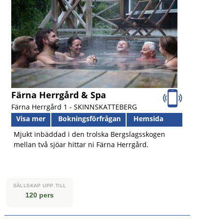
Färna Herrgård & Spa
Färna Herrgård 1 -
SKINNSKATTEBERG
Visa mer
Bokningsförfrågan
Hemsida
Mjukt inbäddad i den trolska Bergslagsskogen
mellan två sjöar hittar ni Färna Herrgård.
SÄLLSKAP UPP TILL
120 pers