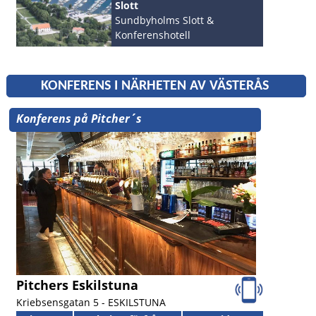
Slott
Sundbyholms Slott &
Konferenshotell
ESKILSTUNA
KONFERENS I NÄRHETEN AV VÄSTERÅS
Konferens på Pitcher´s
Pitchers Eskilstuna
Kriebsensgatan 5 -
ESKILSTUNA