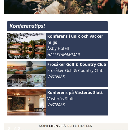
Konferenstips!
Konferens i unik och vacker
miljö
Åsby Hotell
HALLSTAHAMMAR
Frösåker Golf & Country Club
Frösåker Golf & Country Club
VÄSTERÅS
Konferens på Västerås Slott
Västerås Slott
VÄSTERÅS
2
2
of