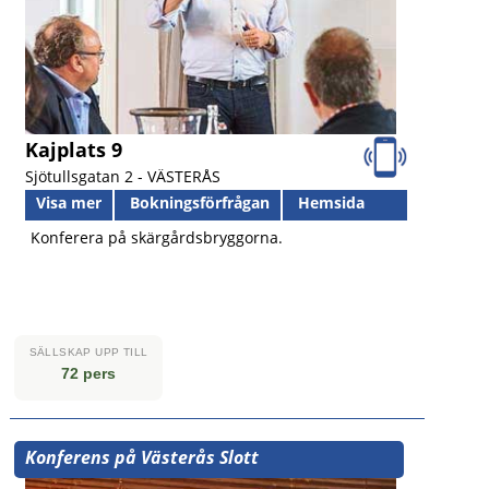
Kajplats 9
Sjötullsgatan 2 -
VÄSTERÅS
Visa mer
Bokningsförfrågan
Hemsida
Konferera på skärgårdsbryggorna.
SÄLLSKAP UPP TILL
72 pers
Konferens på Västerås Slott