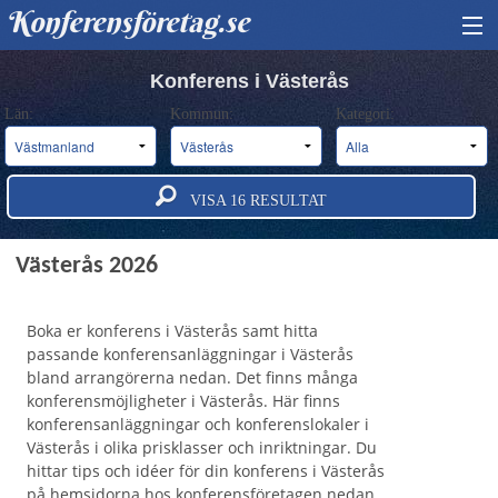
Konferensföretag.se
HITTA KONFERENS
Konferens i Västerås
Län:
Kommun:
Kategori:
BOKA KONFERENS
OM OSS
VISA
16
RESULTAT
ANNONSERA
Konferens och konferensanläggningar i
Västerås 2026
Boka er konferens i Västerås samt hitta
passande konferensanläggningar i Västerås
bland arrangörerna nedan. Det finns många
konferensmöjligheter i Västerås. Här finns
konferensanläggningar och konferenslokaler i
Västerås i olika prisklasser och inriktningar. Du
hittar tips och idéer för din konferens i Västerås
på hemsidorna hos konferensföretagen nedan.