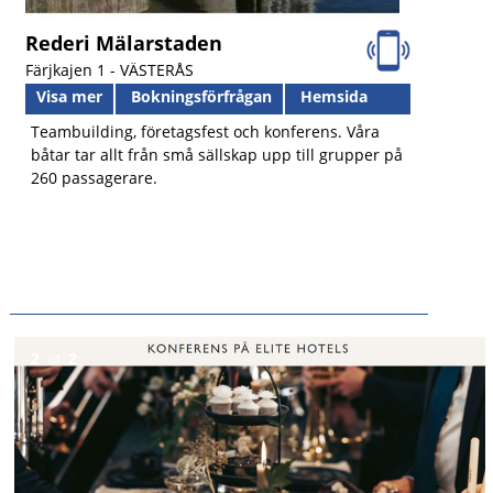
Rederi Mälarstaden
Färjkajen 1 -
VÄSTERÅS
Visa mer
Bokningsförfrågan
Hemsida
Teambuilding, företagsfest och konferens. Våra
båtar tar allt från små sällskap upp till grupper på
260 passagerare.
2
2
of