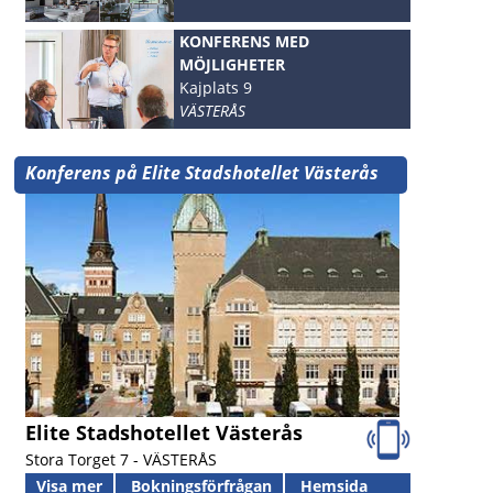
KONFERENS MED
MÖJLIGHETER
Kajplats 9
VÄSTERÅS
Konferens på Elite Stadshotellet Västerås
Elite Stadshotellet Västerås
Stora Torget 7 -
VÄSTERÅS
Visa mer
Bokningsförfrågan
Hemsida