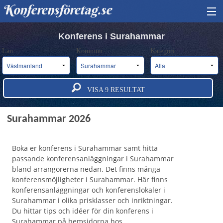
Konferensföretag.se
HITTA KONFERENS
Konferens i Surahammar
Län:
Kommun:
Kategori:
BOKA KONFERENS
OM OSS
VISA
9
RESULTAT
ANNONSERA
Konferens och konferensanläggningar i
Surahammar 2026
Boka er konferens i Surahammar samt hitta
passande konferensanläggningar i Surahammar
bland arrangörerna nedan. Det finns många
konferensmöjligheter i Surahammar. Här finns
konferensanläggningar och konferenslokaler i
Surahammar i olika prisklasser och inriktningar.
Du hittar tips och idéer för din konferens i
Surahammar på hemsidorna hos