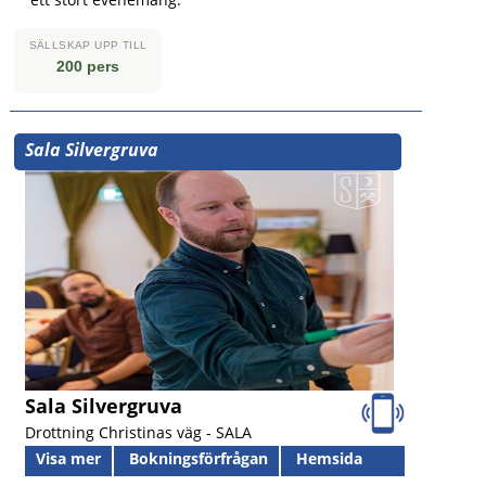
SÄLLSKAP UPP TILL
200 pers
Sala Silvergruva
Sala Silvergruva
Drottning Christinas väg -
SALA
Visa mer
Bokningsförfrågan
Hemsida