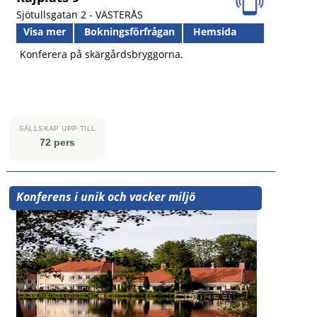
Sjötullsgatan 2 -
VÄSTERÅS
Visa mer
Bokningsförfrågan
Hemsida
Konferera på skärgårdsbryggorna.
SÄLLSKAP UPP TILL
72 pers
Konferens i unik och vacker miljö