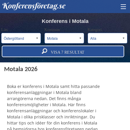
Konferensföretag.se
HITTA KONFERENS
Konferens i Motala
Län:
Kommun:
Kategori:
BOKA KONFERENS
OM OSS
VISA
7
RESULTAT
ANNONSERA
Konferens och konferensanläggningar i
Motala 2026
Boka er konferens i Motala samt hitta passande
konferensanläggningar i Motala bland
arrangörerna nedan. Det finns många
konferensmöjligheter i Motala. Här finns
konferensanläggningar och konferenslokaler i
Motala i olika prisklasser och inriktningar. Du
hittar tips och idéer för din konferens i Motala
på hemsidorna hos konferensföretagen nedan.