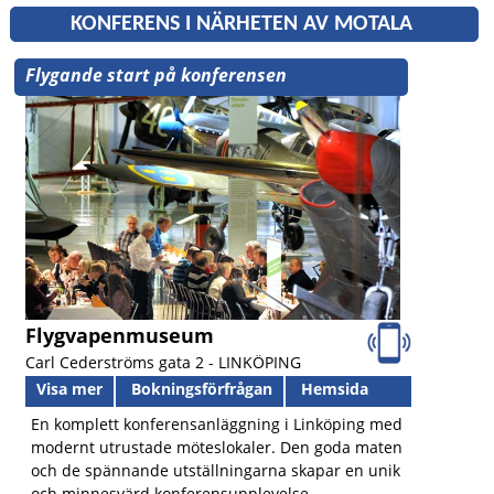
KONFERENS I NÄRHETEN AV MOTALA
Flygande start på konferensen
Flygvapenmuseum
Carl Cederströms gata 2 -
LINKÖPING
Visa mer
Bokningsförfrågan
Hemsida
En komplett konferensanläggning i Linköping med
modernt utrustade möteslokaler. Den goda maten
och de spännande utställningarna skapar en unik
och minnesvärd konferensupplevelse.