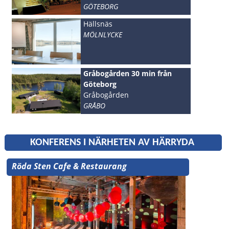
GÖTEBORG
Hällsnäs
MÖLNLYCKE
Gråbogården 30 min från
Göteborg
Gråbogården
GRÅBO
KONFERENS I NÄRHETEN AV HÄRRYDA
Röda Sten Cafe & Restaurang