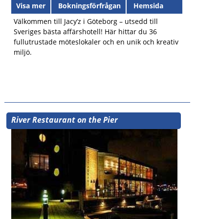
Visa mer
Bokningsförfrågan
Hemsida
Välkommen till Jacy’z i Göteborg – utsedd till
Sveriges bästa affärshotell! Här hittar du 36
fullutrustade möteslokaler och en unik och kreativ
miljö.
River Restaurant on the Pier