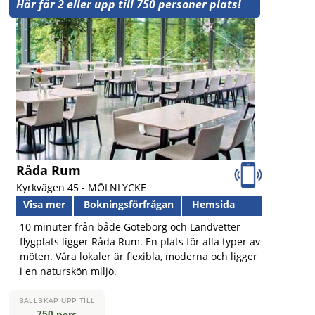
Här får 2 eller upp till 750 personer plats!
Råda Rum
Kyrkvägen 45 -
MÖLNLYCKE
Visa mer
Bokningsförfrågan
Hemsida
10 minuter från både Göteborg och Landvetter
flygplats ligger Råda Rum. En plats för alla typer av
möten. Våra lokaler är flexibla, moderna och ligger
i en naturskön miljö.
SÄLLSKAP UPP TILL
750 pers