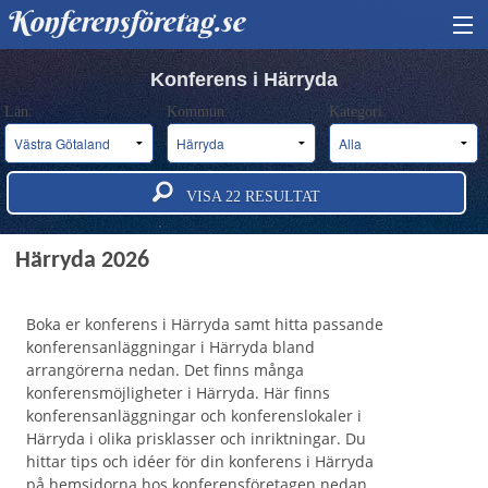
Konferensföretag.se
HITTA KONFERENS
Konferens i Härryda
Län:
Kommun:
Kategori:
BOKA KONFERENS
OM OSS
VISA
22
RESULTAT
ANNONSERA
Konferens och konferensanläggningar i
Härryda 2026
Boka er konferens i Härryda samt hitta passande
konferensanläggningar i Härryda bland
arrangörerna nedan. Det finns många
konferensmöjligheter i Härryda. Här finns
konferensanläggningar och konferenslokaler i
Härryda i olika prisklasser och inriktningar. Du
hittar tips och idéer för din konferens i Härryda
på hemsidorna hos konferensföretagen nedan.