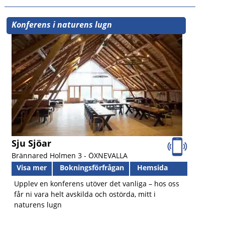
Konferens i naturens lugn
Sju Sjöar
Brännared Holmen 3 -
ÖXNEVALLA
Visa mer
Bokningsförfrågan
Hemsida
Upplev en konferens utöver det vanliga – hos oss
får ni vara helt avskilda och ostörda, mitt i
naturens lugn