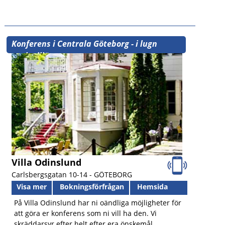
Konferens i Centrala Göteborg - i lugn
parkmiljö
Villa Odinslund
Carlsbergsgatan 10-14 -
GÖTEBORG
Visa mer
Bokningsförfrågan
Hemsida
På Villa Odinslund har ni oändliga möjligheter för
att göra er konferens som ni vill ha den. Vi
skräddarsyr efter helt efter era önskemål.