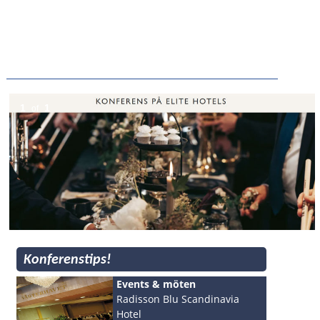
1
1
of
Konferenstips!
Events & möten
Radisson Blu Scandinavia
Hotel