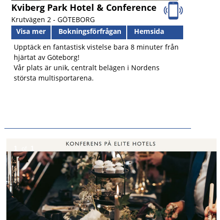
Kviberg Park Hotel & Conference
Krutvägen 2 -
GÖTEBORG
Visa mer
Bokningsförfrågan
Hemsida
Upptäck en fantastisk vistelse bara 8 minuter från
hjärtat av Göteborg!
Vår plats är unik, centralt belägen i Nordens
största multisportarena.
1
1
of