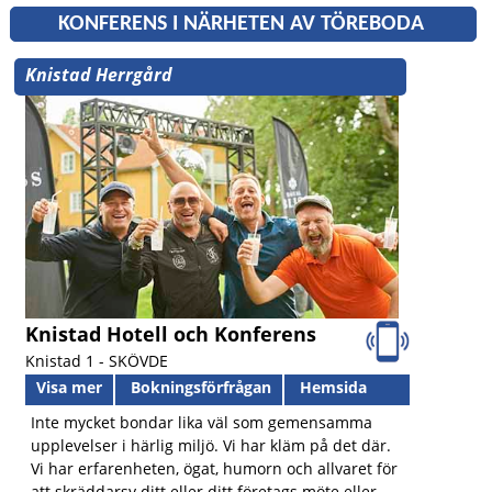
KONFERENS I NÄRHETEN AV TÖREBODA
Knistad Herrgård
Knistad Hotell och Konferens
Knistad 1 -
SKÖVDE
Visa mer
Bokningsförfrågan
Hemsida
Inte mycket bondar lika väl som gemensamma
upplevelser i härlig miljö. Vi har kläm på det där.
Vi har erfarenheten, ögat, humorn och allvaret för
att skräddarsy ditt eller ditt företags möte eller