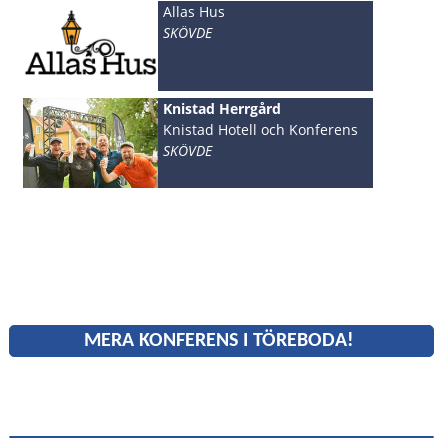
Allas Hus
SKÖVDE
Knistad Herrgård
Knistad Hotell och Konferens
SKÖVDE
MERA KONFERENS I TÖREBODA!