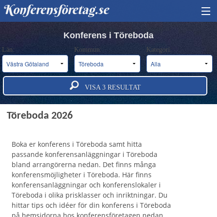
Konferensföretag.se
HITTA KONFERENS
Konferens i Töreboda
Län:
Kommun:
Kategori:
BOKA KONFERENS
OM OSS
VISA
3
RESULTAT
ANNONSERA
Konferens och konferensanläggningar i
Töreboda 2026
Boka er konferens i Töreboda samt hitta
passande konferensanläggningar i Töreboda
bland arrangörerna nedan. Det finns många
konferensmöjligheter i Töreboda. Här finns
konferensanläggningar och konferenslokaler i
Töreboda i olika prisklasser och inriktningar. Du
hittar tips och idéer för din konferens i Töreboda
på hemsidorna hos konferensföretagen nedan.