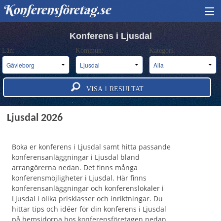
Konferensföretag.se
HITTA KONFERENS
Konferens i Ljusdal
Län:
Kommun:
Kategori:
BOKA KONFERENS
OM OSS
VISA
1
RESULTAT
ANNONSERA
Konferens och konferensanläggningar i
Ljusdal 2026
Boka er konferens i Ljusdal samt hitta passande
konferensanläggningar i Ljusdal bland
arrangörerna nedan. Det finns många
konferensmöjligheter i Ljusdal. Här finns
konferensanläggningar och konferenslokaler i
Ljusdal i olika prisklasser och inriktningar. Du
hittar tips och idéer för din konferens i Ljusdal
på hemsidorna hos konferensföretagen nedan.