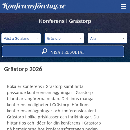
Konferensföretag.se
HITTA KONFERENS
Konferens i Grästorp
Län:
Kommun:
Kategori:
BOKA KONFERENS
OM OSS
VISA
1
RESULTAT
ANNONSERA
Konferens och konferensanläggningar i
Grästorp 2026
Boka er konferens i Grästorp samt hitta
passande konferensanläggningar i Grästorp
bland arrangörerna nedan. Det finns många
konferensmöjligheter i Grästorp. Här finns
konferensanläggningar och konferenslokaler i
Grästorp i olika prisklasser och inriktningar. Du
hittar tips och idéer för din konferens i Grästorp
på hemsidorna hos konferensföretagen nedan.