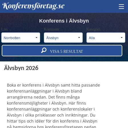
Konferensföretag.se
HITTA KONFERENS
Konferens i Älvsbyn
Län:
Kommun:
Kategori:
BOKA KONFERENS
OM OSS
VISA
5
RESULTAT
ANNONSERA
Konferens och konferensanläggningar i
Älvsbyn 2026
Boka er konferens i Älvsbyn samt hitta passande
konferensanläggningar i Älvsbyn bland
arrangörerna nedan. Det finns många
konferensmöjligheter i Älvsbyn. Här finns
konferensanläggningar och konferenslokaler i
Älvsbyn i olika prisklasser och inriktningar. Du
hittar tips och idéer för din konferens i Älvsbyn
på hemsidorna hos konferensföretagen nedan.