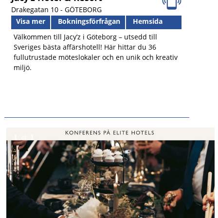
Drakegatan 10 -
GÖTEBORG
Visa mer
Bokningsförfrågan
Hemsida
Välkommen till Jacy’z i Göteborg – utsedd till
Sveriges bästa affärshotell! Här hittar du 36
fullutrustade möteslokaler och en unik och kreativ
miljö.
1
1
of