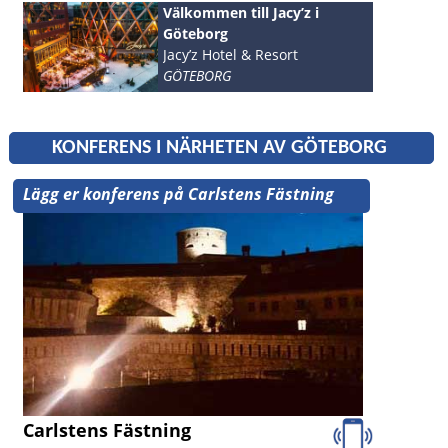
Välkommen till Jacy’z i
Göteborg
Jacy’z Hotel & Resort
GÖTEBORG
KONFERENS I NÄRHETEN AV GÖTEBORG
Lägg er konferens på Carlstens Fästning
Carlstens Fästning