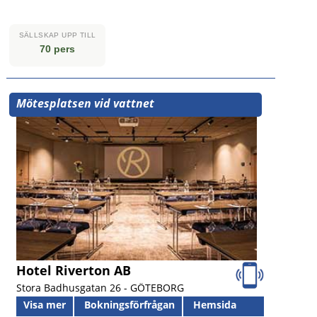
SÄLLSKAP UPP TILL
70 pers
Mötesplatsen vid vattnet
Hotel Riverton AB
Stora Badhusgatan 26 -
GÖTEBORG
Visa mer
Bokningsförfrågan
Hemsida