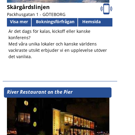
Skärgårdslinjen
Packhusgatan 1 -
GÖTEBORG
Visa mer
Bokningsförfrågan
Hemsida
Är det dags för kalas, kickoff eller kanske
konferens?
Med våra unika lokaler och kanske världens
vackraste utsikt erbjuder vi en upplevelse utöver
det vanliga.
River Restaurant on the Pier