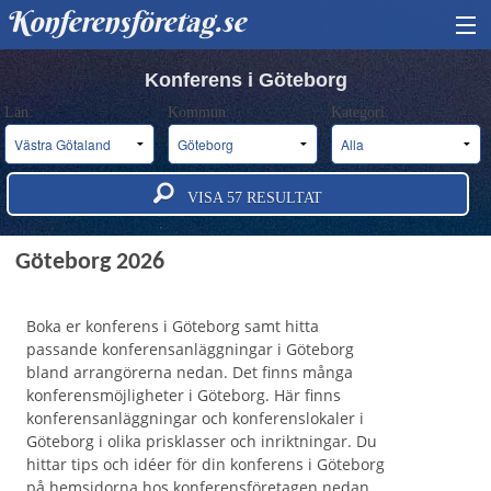
Konferensföretag.se
HITTA KONFERENS
Konferens i Göteborg
Län:
Kommun:
Kategori:
BOKA KONFERENS
OM OSS
VISA
57
RESULTAT
ANNONSERA
Konferens och konferensanläggningar i
Göteborg 2026
Boka er konferens i Göteborg samt hitta
passande konferensanläggningar i Göteborg
bland arrangörerna nedan. Det finns många
konferensmöjligheter i Göteborg. Här finns
konferensanläggningar och konferenslokaler i
Göteborg i olika prisklasser och inriktningar. Du
hittar tips och idéer för din konferens i Göteborg
på hemsidorna hos konferensföretagen nedan.