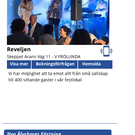
Reveljen
Skeppet Ärans Väg 11 -
V FRÖLUNDA
Visa mer
Bokningsförfrågan
Hemsida
Vi har möjlighet att ta emot allt från små sällskap
till 400 sittande gäster i vår festlokal.
Nya Älvsborgs Fästning