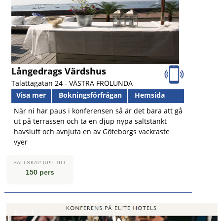
Långedrags Värdshus
Talattagatan 24 -
VÄSTRA FRÖLUNDA
Visa mer
Bokningsförfrågan
Hemsida
När ni har paus i konferensen så är det bara att gå
ut på terrassen och ta en djup nypa saltstänkt
havsluft och avnjuta en av Göteborgs vackraste
vyer
SÄLLSKAP UPP TILL
150 pers
1
1
of