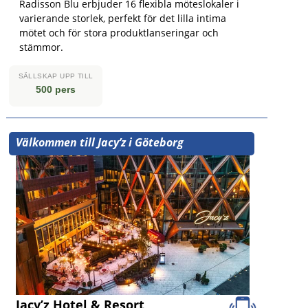
Radisson Blu erbjuder 16 flexibla möteslokaler i
varierande storlek, perfekt för det lilla intima
mötet och för stora produktlanseringar och
stämmor.
SÄLLSKAP UPP TILL
500 pers
Välkommen till Jacy’z i Göteborg
Jacy’z Hotel & Resort