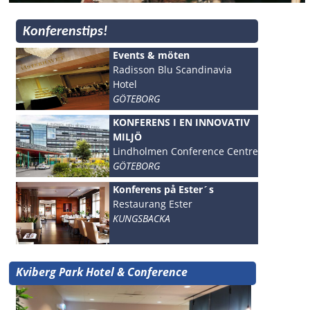
Konferenstips!
Events & möten
Radisson Blu Scandinavia
Hotel
GÖTEBORG
KONFERENS I EN INNOVATIV
MILJÖ
Lindholmen Conference Centre
GÖTEBORG
Konferens på Ester´s
Restaurang Ester
KUNGSBACKA
Kviberg Park Hotel & Conference