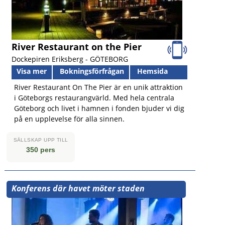
River Restaurant on the Pier
Dockepiren Eriksberg -
GÖTEBORG
Visa mer
Bokningsförfrågan
Hemsida
River Restaurant On The Pier är en unik attraktion
i Göteborgs restaurangvärld. Med hela centrala
Göteborg och livet i hamnen i fonden bjuder vi dig
på en upplevelse för alla sinnen.
SÄLLSKAP UPP TILL
350 pers
Konferens där havet möter staden