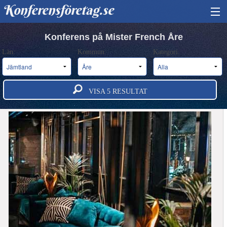
Konferensföretag.se
HITTA KONFERENS
Konferens på Mister French Åre
Län:
Kommun:
Kategori:
BOKA KONFERENS
OM OSS
VISA
5
RESULTAT
ANNONSERA