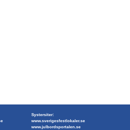
VÄNERSBORG
ÅMÅL
ÖCKERÖ
Systersiter:
se
www.sverigesfestlokaler.se
www.julbordsportalen.se