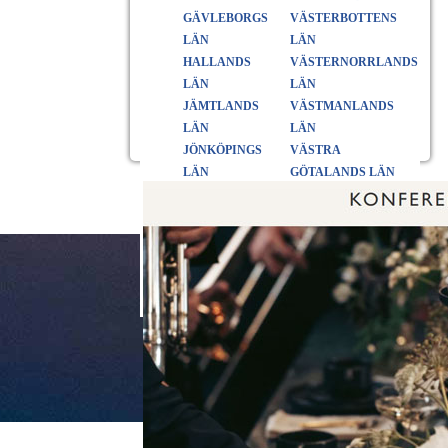
GÄVLEBORGS
VÄSTERBOTTENS
LÄN
LÄN
HALLANDS
VÄSTERNORRLANDS
LÄN
LÄN
JÄMTLANDS
VÄSTMANLANDS
LÄN
LÄN
JÖNKÖPINGS
VÄSTRA
LÄN
GÖTALANDS LÄN
KALMAR LÄN
ÖREBRO LÄN
KRONOBERGS
ÖSTERGÖTLANDS
LÄN
LÄN
NORRBOTTENS
LÄN
SKÅNE LÄN