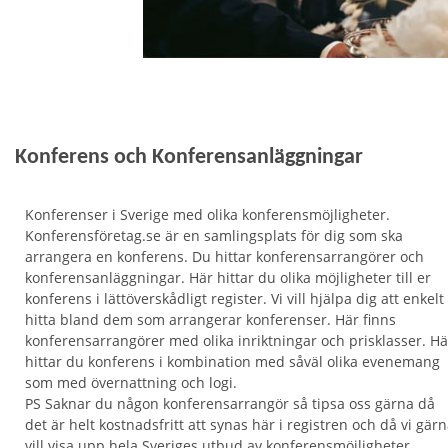
Konferens och Konferensanläggningar
Konferenser i Sverige med olika konferensmöjligheter.
Konferensföretag.se är en samlingsplats för dig som ska
arrangera en konferens. Du hittar konferensarrangörer och
konferensanläggningar. Här hittar du olika möjligheter till er
konferens i lättöverskådligt register. Vi vill hjälpa dig att enkelt
hitta bland dem som arrangerar konferenser. Här finns
konferensarrangörer med olika inriktningar och prisklasser. Hä
hittar du konferens i kombination med såväl olika evenemang
som med övernattning och logi.
PS Saknar du någon konferensarrangör så tipsa oss gärna då
det är helt kostnadsfritt att synas här i registren och då vi gär
vill visa upp hela Sveriges utbud av konferensmöjligheter.