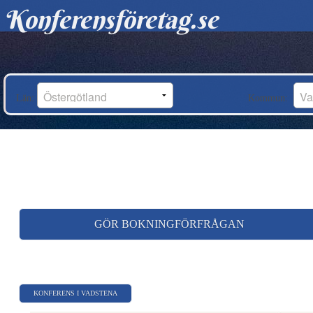
Konferensföretag.se
Län:
Kommun:
GÖR BOKNINGFÖRFRÅGAN
KONFERENS I VADSTENA