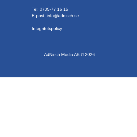
ÖCKERÖ
PARTILLE
SKARA
Tel: 0705-77 16 15
E-post:
info@adnisch.se
SKÖVDE
SOTENÄS
Integritetspolicy
STENUNGSUND
STRÖMSTAD
SVENLJUNGA
AdNisch Media AB © 2026
TANUM
TIBRO
TIDAHOLM
TJÖRN
TRANEMO
TROLLHÄTTAN
TÖREBODA
UDDEVALLA
ULRICEHAMN
VARA
VÅRGÅRDA