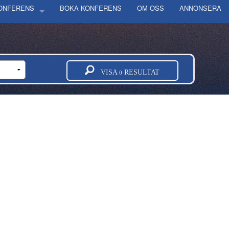
KONFERENS
BOKA KONFERENS
OM OSS
ANNONSERA
OLM
ORG
LÄN
VISA
RESULTAT
0
 GÖTALANDS LÄN
GE LÄN
AS LÄN
DS LÄN
ORGS LÄN
DS LÄN
NDS LÄN
INGS LÄN
 LÄN
ERGS LÄN
TTENS LÄN