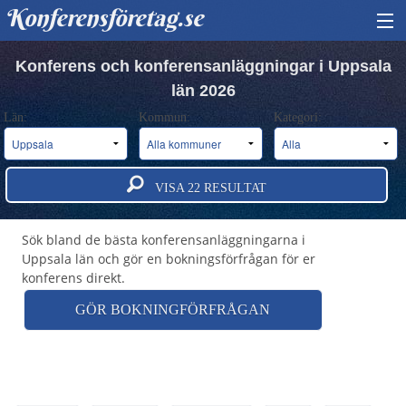
Konferensföretag.se
HITTA KONFERENS
Konferens och konferensanläggningar i Uppsala
län 2026
BOKA KONFERENS
Län:
Kommun:
Kategori:
OM OSS
ANNONSERA
Boka konferenslokaler i Uppsala län
VISA
22
RESULTAT
Sök bland de bästa konferensanläggningarna i
Uppsala län och gör en bokningsförfrågan för er
konferens direkt.
GÖR BOKNINGFÖRFRÅGAN