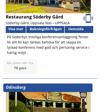
Restaurang Söderby Gård
Söderby Gård, Uppsala Näs -
UPPSALA
Visa mer
Bokningsförfrågan
Hemsida
På Söderbys trevliga konferensanläggning finner
Ni allt Ni kan tänkas behöva för att skapa en
lyckad konferens med god och personlig service i
härlig miljö .
SÄLLSKAP UPP TILL
70 pers
Odinsborg