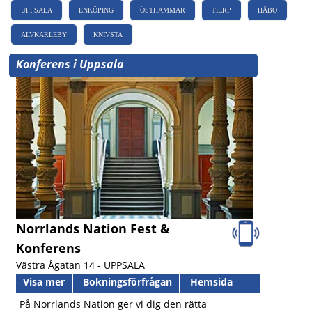
UPPSALA
ENKÖPING
ÖSTHAMMAR
TIERP
HÅBO
ÄLVKARLEBY
KNIVSTA
Konferens i Uppsala
Norrlands Nation Fest &
Konferens
Västra Ågatan 14 -
UPPSALA
Visa mer
Bokningsförfrågan
Hemsida
På Norrlands Nation ger vi dig den rätta