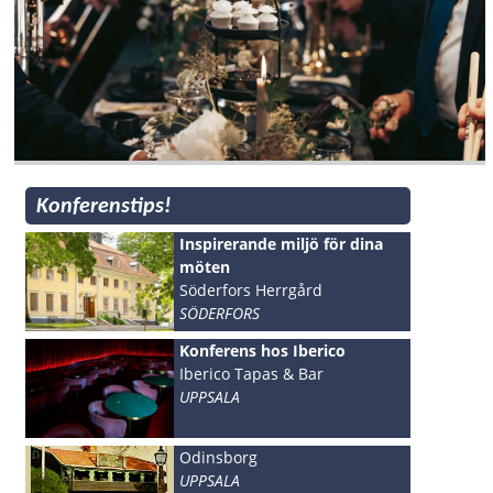
Konferenstips!
Inspirerande miljö för dina
möten
Söderfors Herrgård
SÖDERFORS
Konferens hos Iberico
Iberico Tapas & Bar
UPPSALA
Odinsborg
UPPSALA