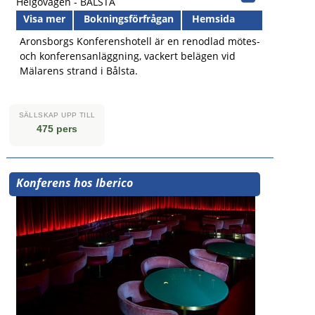
Helgövägen -
BÅLSTA
Visa mer
Bokningsförfrågan
Hemsida
Aronsborgs Konferenshotell är en renodlad mötes-
och konferensanläggning, vackert belägen vid
Mälarens strand i Bålsta.
SÄLLSKAP UPP TILL
475 pers
Konferens hos Iberico