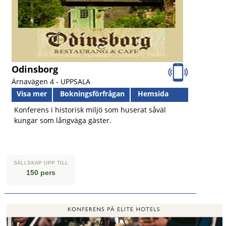
Odinsborg
Ärnavägen 4 -
UPPSALA
Visa mer
Bokningsförfrågan
Hemsida
Konferens i historisk miljö som huserat såväl
kungar som långväga gäster.
SÄLLSKAP UPP TILL
150 pers