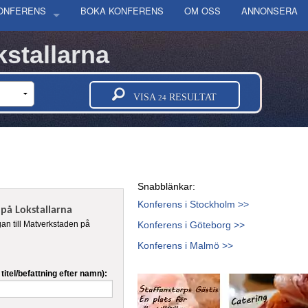
KONFERENS
BOKA KONFERENS
OM OSS
ANNONSERA
OLM
stallarna
ORG
LÄN
VISA
RESULTAT
24
 GÖTALANDS LÄN
GE LÄN
AS LÄN
DS LÄN
Snabblänkar:
ORGS LÄN
Konferens i Stockholm >>
på Lokstallarna
DS LÄN
gan till Matverkstaden på
Konferens i Göteborg >>
NDS LÄN
Konferens i Malmö >>
INGS LÄN
 LÄN
itel/befattning efter namn):
ERGS LÄN
TTENS LÄN