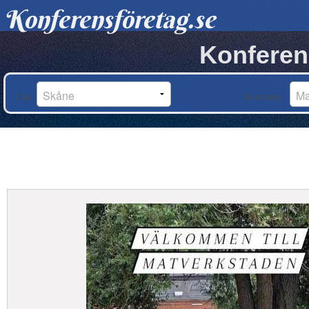
Konferensföretag.se
Konferen
Län:
Kommun: