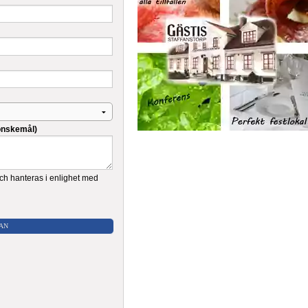
LÄN
OLMS LÄN
ANLANDS LÄN
A LÄN
NDS LÄN
BOTTENS LÄN
NORRLANDS LÄN
 önskemål)
NLANDS LÄN
 GÖTALANDS LÄN
 LÄN
ch hanteras i enlighet med
ÖTLANDS LÄN