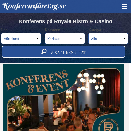
Konferensföretag.se
HITTA KONFERENS
Konferens på Royale Bistro & Casino
Län:
Kommun:
Kategori:
BOKA KONFERENS
OM OSS
VISA
11
RESULTAT
ANNONSERA